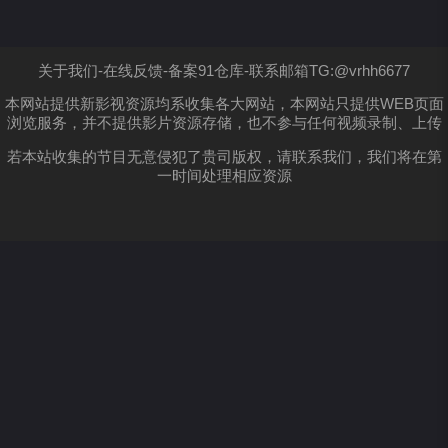
年代
全部
2018
2017
2016
2015
2014
2013
2012
2011
2010
2009
2008
关于我们-在线反馈-备案91仓库-联系邮箱TG:@vrhh6677
2006
2005
2004
本网站提供新影视资源均系收集各大网站，本网站只提供WEB页面
浏览服务，并不提供影片资源存储，也不参与任何视频录制、上传
排序
最新更新
最多播放
好评高分
若本站收集的节目无意侵犯了贵司版权，请联系我们，我们将在第
一时间处理相应资源