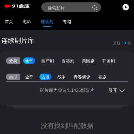
首页
电影
连续剧
专题
连续剧片库
更新：
0+
部
分类
全部
国产剧
香港剧
美国剧
韩国剧
类型
全部
古装
战争
青春偶像
喜剧
家庭
犯罪
动作
奇幻
剧情
历史
影片库为你选出1425部影片
展开
经典
乡村
情景
商战
网剧
其他
地区
全部
内地
韩国
香港
台湾
日本
美国
泰国
英国
新加坡
其他
没有找到匹配数据