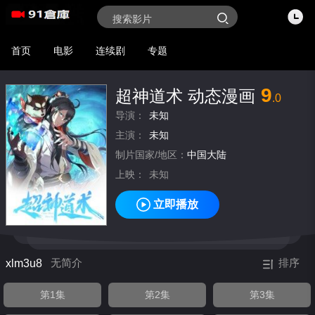
首页
电影
连续剧
专题
9
超神道术 动态漫画
.0
导演：
未知
主演：
未知
制片国家/地区：
中国大陆
上映：
未知
立即播放
xlm3u8
无简介
排序
第1集
第2集
第3集