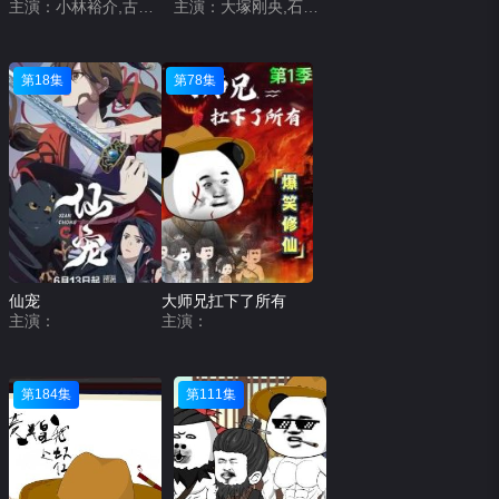
主演：小林裕介,古川慎,市之濑加那,沼仓爱美,佐藤元,高桥花林,河西健吾,麦人,中村悠一,石田彰,小野贤章,铃木崚汰,坂本真绫,野岛健儿,游佐浩二
主演：大塚刚央,石川界人,Lynn,下野纮,日野聪,钉宫理惠,田村睦心,村濑步,梶原岳人,木村良平,铃木崚汰,井上和彦,平川大辅,岸尾大辅,绵贯龙之介,立花慎之介,伊藤健太郎,竹内顺子,笹沼晃,橘龙丸,田丸笃志,山本和臣
第18集
第78集
仙宠
大师兄扛下了所有
主演：
主演：
第184集
第111集