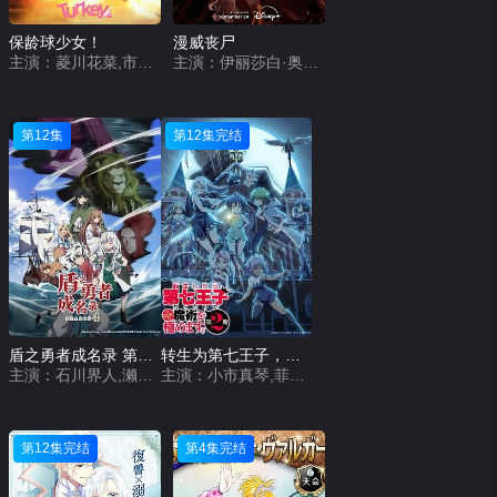
保龄球少女！
漫威丧尸
主演：菱川花菜,市之濑加那,岩田阳葵,天麻优希,伊藤彩沙
主演：伊丽莎白·奥尔森,保罗·路德,弗洛伦丝·皮尤,大卫·哈伯,泰莎·汤普森,刘思慕,海莉·斯坦菲尔德,奥卡菲娜,怀亚特·罗素,兰道尔·朴,伊曼·韦拉尼,多米妮克·索恩,托德·威廉姆斯
第12集
第12集完结
盾之勇者成名录 第四季
转生为第七王子，随心所欲的魔法学习之路 第二季
主演：石川界人,濑户麻沙美,日高里菜,天崎滉平,小原好美,小清水亚美,松冈祯丞,山谷祥生,高桥信,内田真礼,原奈津子,青木瑠璃子,长绳麻理亚,井上喜久子,仲野裕,大塚刚央,齐藤次郎
主演：小市真琴,菲鲁兹·蓝,Lynn,关根明良,高桥李依,堀江瞬,熊田茜音,松井惠理子,杉田智和,明坂聪美,土岐隼一,永冢拓马,石见舞菜香,津田美波,森久保祥太郎,宫本充
第12集完结
第4集完结