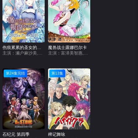
伤痕累累的圣女的复仇
魔兽战士露娜巴尔卡
主演：濑户麻沙美,齐藤壮马,麻仓桃,浦和希,兴津和幸
主演：富泽美智惠,井上喜久子,皆口裕子
第24集完结
第13集
石纪元 第四季
稗记舞咏