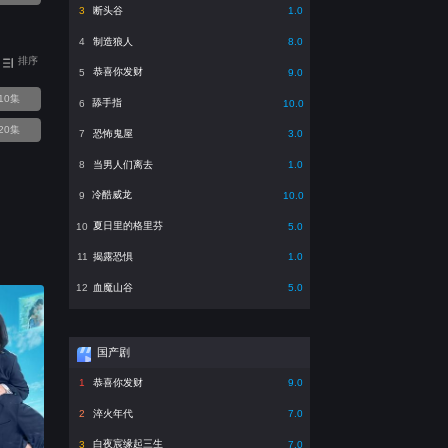
断头谷
3
1.0
制造狼人
4
8.0
排序
恭喜你发财
5
9.0
10集
舔手指
6
10.0
20集
恐怖鬼屋
7
3.0
当男人们离去
8
1.0
冷酷威龙
9
10.0
夏日里的格里芬
10
5.0
揭露恐惧
11
1.0
血魔山谷
12
5.0
国产剧
恭喜你发财
1
9.0
淬火年代
2
7.0
白夜宸缘起三生
3
7.0