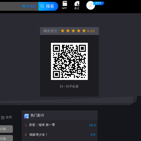
未登录
热搜榜
看过
APP
网友评分：
9.0分
很差
较差
还行
推荐
力荐
扫一扫手机看
热门影片
排序
异形：地球 第一季
1
10.0
10集
保龄球少女！
2
9.0
20集