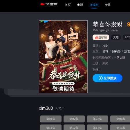
首页
电影
连续剧
专题
恭喜你发财
又名：gongxinifacai
连续剧
大陆
202
导演：
柳澍
主演：
吴飞
/
郑楠汐
/
刘
制片国家/地区：
中国大陆
上映：
未知
TAG：
立即播放
xlm3u8
无简介
第01集
第02集
第03集
第04集
第11集
第12集
第13集
第14集