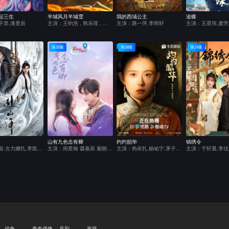
起三生
半城风月半城雪
我的西域公主
追蝶
子异,漆昱辰
主演：王钧浩 , 韩乐瑶 , 李炎峰 , 查祎琛 , 张策
主演：路一萍,李明轩
主演：王星玮,龚芳
第16集
第38集
第24集
山有九色念有卿
灼灼韶华
锦绣令
主演：成毅,古力娜扎,李凯馨,徐振轩,刘梦芮,丁笑滢,张峻宁,张晓晨,丁勇岱,胡可,邱心志,曹翠芬,陈钰琪,吕颂贤,赵华为,肖燕,杨晋恒,佟梦实,李欣泽,何中华,贺刚,钱泳辰,朱亚英,马秋子,张智霖,杨丽菁,李俊逸,程相,王靖,张赫,杜俊泽,王奕珵,林泽辉,张祎格,林嘉慧,陈熹熹,魏巍
主演：闵星翰 聂嘉辰 索朗次仁 王艺璇 李柯熠
主演：热依扎,杨祐宁,茅子俊,柴碧云,唐曾,宣言,章珈悦,涂松岩,邵峰,车永莉,巩峥,丁勇岱,李勤勤,翟小兴,张亮,林鹏,赵燕国彰,刘涛,张英,代高政
战争
青春偶像
喜剧
家庭