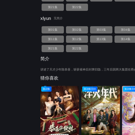
第21集
第22集
xlyun
无简介
第01集
第02集
第03集
第04集
第11集
第12集
第13集
第14集
第21集
第22集
简介
讲述了天才少年陈恭喜，斩获雀神后封牌归隐，三年后因两大集团在商
猜你喜欢
第22集
第34集完结
第24集完