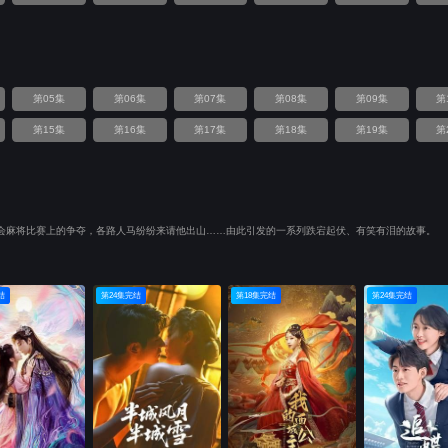
第05集
第06集
第07集
第08集
第09集
第
第15集
第16集
第17集
第18集
第19集
第
会麻将比赛上的争夺，各路人马纷纷来请他出山……由此引发的一系列跌宕起伏、有笑有泪的故事。
结
第24集完结
第18集完结
第24集完结