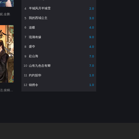
半城风月半城雪
4
2.0
妮,金鹏
我的西域公主
5
3.0
追蝶
6
4.0
琉璃奇缘
7
9.0
盛夺
8
4.0
赴山海
9
7.0
山有九色念有卿
10
7.0
灼灼韶华
11
1.0
锦绣令
12
1.0
主演：于轩晨,李佳洁,侯桐江,吴婧鑫,于非凡,戎子承,龙馨悦,沈博怀,张恒