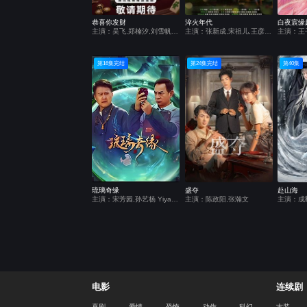
恭喜你发财
淬火年代
白夜宸缘
主演：吴飞,郑楠汐,刘雪帆,王堂堂
主演：张新成,宋祖儿,王彦霖,任程伟,张月,何雨虹,刘奕铁,王影璐,吴超,高露,刘钧,朱雨辰,刘奕君,李佳航,王凯,杨采钰,杨烁,练练,吴玉芳,周铁男,薛昊婧
主演：王
第16集完结
第24集完结
第40集
琉璃奇缘
盛夺
赴山海
主演：宋芳园,孙艺杨 Yiyang Sun,岳旸
主演：陈政阳,张瀚文
电影
连续剧
喜剧
爱情
恐怖
动作
科幻
古装