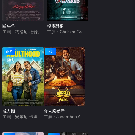
断头谷
揭露恐惧
主演：约翰尼·德普,克里斯蒂娜·里奇,米兰达·理查森,迈克尔·刚本,卡斯帕·范·迪恩,杰弗里·琼斯,理查德·格雷弗斯,伊恩·麦克迪阿梅德,迈克尔·高夫,克里斯托弗·沃肯,马克·皮克林,丽莎·玛丽,史蒂芬·威丁顿,克莱尔·斯金纳,克里斯托弗·李,艾伦·阿姆斯特朗,马克·斯伯丁,杰西卡·奥伊罗,托尼·毛德斯雷,彼得·吉尼斯
主演：Chelsea Greenwood,Chris Clynes,Primrose Bigwood
正片
正片
成人期
食人魔餐厅
主演：安东尼·卡里根,卡雅·斯考达里奥,乔什·加德,比莉·洛德,亚历克斯·温特,Chris Candy,Leandro Vigueras,Nck Name,Jinny Wong
主演：Janardhan Achari