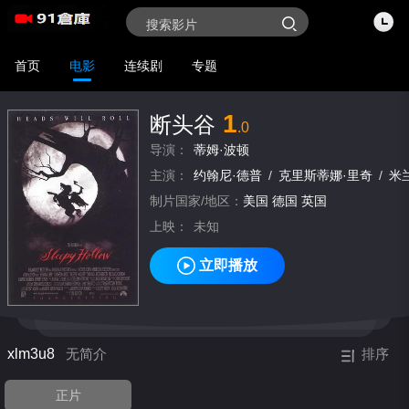
首页
电影
连续剧
专题
1
断头谷
.0
导演：
蒂姆·波顿
主演：
约翰尼·德普
/
克里斯蒂娜·里奇
/
米
制片国家/地区：
美国
德国
英国
上映：
未知
立即播放
xlm3u8
无简介
排序
正片