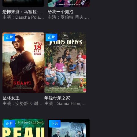
恐怖来袭：马塞拉·博尔赫斯的故事
给我一个拥抱
主演：Dascha Polanco,Ivan Lopez,Nisa Gunduz
主演：罗伯特·蒂夫,谢里夫·马塔尔,凯特·莫伊拉
正片
正片
丛林女王
年轻母亲之家
主演：安努舒卡·谢蒂,拉姆亚·克里希南,贾加帕蒂·巴布,约翰·维杰,维克拉姆·帕布,Larissa Bonesi,VTV Ganesh,拉文达·维贾伊,Chaitanya Rao,Sudhasri Madhusmita,Raghav Rudra Mulpuru,Devika Priyadarshini
主演：Samia Hilmi,Jef Jacobs,冈特·杜瑞特,克里斯特尔·科尼尔,英迪亚·海尔,姆本杜·乔利,克莱尔·博德森,Eva Zingaro,Adrienne D&#039;Anna,Mathilde Legrand,Hélène Cattelain,Selma Alaoui,Janaina Halloy,艾尔莎·霍本,Lucie Laruelle,法布里齐奥·隆吉奥内,Babette Verbeek
正片
正片