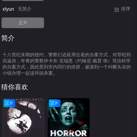
xlyun
无简介
排序
正片
简介
十八世纪末期的纽约，警察们还延用古老的办案方式，对罪犯刑
讯逼供，年青的警察伊卡布·克瑞恩（约翰尼·戴普 饰）笃信科学
的办案方式，因此受到市内同行的排挤，被派到一个叫断头谷的
小镇办理一起连环凶杀案。
猜你喜欢
正片
正片