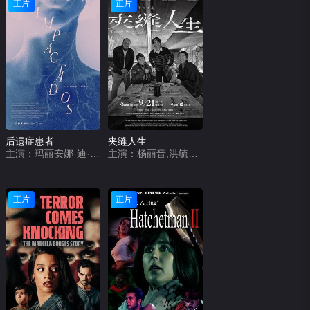
正片
正片
后遗症患者
夹缝人生
主演：玛丽安娜·迪·吉拉莫,日尔曼·帕拉西奥斯,吉列尔莫·普宁,奥斯马·努涅斯,玛丽安娜·安希列里
主演：杨丽音,洪毓璟,周宜霈,王自强,草爷,梅贤治
正片
正片