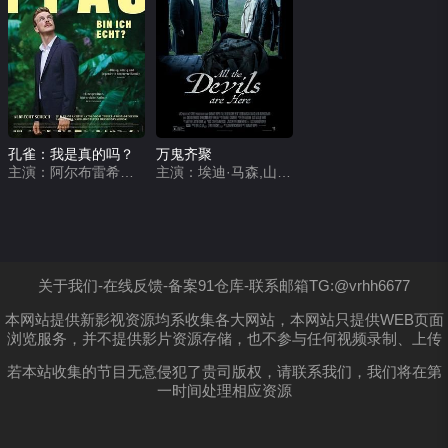
孔雀：我是真的吗？
万鬼齐聚
主演：阿尔布雷希特·舒赫,安东·诺里,朱莉娅·弗兰茨·里克特,萨尔卡·韦伯,泰瑞莎·弗斯塔德·艾格斯珀,玛利亚·霍夫斯塔尔,布兰科·萨马罗夫斯基,蒂洛·奈斯特,克莱门斯·伯恩多夫,朵丽丝·德雷切舍,迈克尔·埃德林格,玛丽亚·弗里里,妮娜·弗格,赫伯特·福尔图贝尔,伊娃-玛丽亚·弗兰克,芭芭拉·加斯纳,塞莉娜·格拉夫,马库斯·哈梅勒,阿里克谢·哈特利布-谢伊,凯瑟琳娜·豪德姆
主演：埃迪·马森,山姆·克拉弗林,伯恩·戈曼,Tienne Simon,罗里·金尼尔,苏琪·沃特豪斯,本·迪洛韦,Adam Betterton,Eugene,Daisy,Alex Daniels,Momo
关于我们-在线反馈-备案91仓库-联系邮箱TG:@vrhh6677
本网站提供新影视资源均系收集各大网站，本网站只提供WEB页面
浏览服务，并不提供影片资源存储，也不参与任何视频录制、上传
若本站收集的节目无意侵犯了贵司版权，请联系我们，我们将在第
一时间处理相应资源