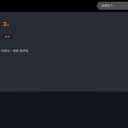
3
.0
美国
·马塔尔
/
凯特·莫伊拉