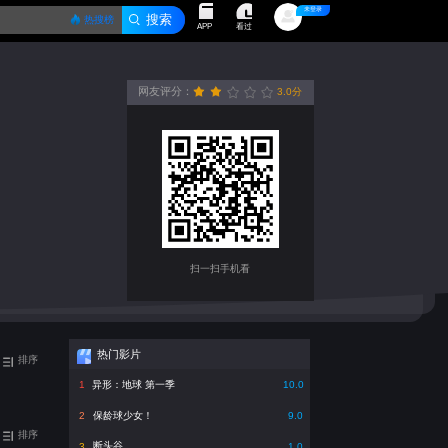
未登录
热搜榜
看过
APP
网友评分：
3.0分
很差
较差
还行
推荐
力荐
扫一扫手机看
热门影片
排序
异形：地球 第一季
1
10.0
保龄球少女！
2
9.0
排序
断头谷
3
1.0