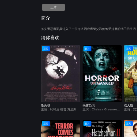
正片
简介
斧头男恶魔面具进入了一位海洛因成瘾继父和他饱受折磨的继子的生活
猜你喜欢
正片
正片
正片
断头谷
揭露恐惧
成人期
主演：约翰尼·德普,克里斯蒂娜·里奇,米兰达·理查森,迈克尔·刚本,卡斯帕·范·迪恩,杰弗里·琼斯,理查德·格雷弗斯,伊恩·麦克迪阿梅德,迈克尔·高夫,克里斯托弗·沃肯,马克·皮克林,丽莎·玛丽,史蒂芬·威丁顿,克莱尔·斯金纳,克里斯托弗·李,艾伦·阿姆斯特朗,马克·斯伯丁,杰西卡·奥伊罗,托尼·毛德斯雷,彼得·吉尼斯
主演：Chelsea Greenwood,Chris Clynes,Primrose Bigwood
正片
正片
正片