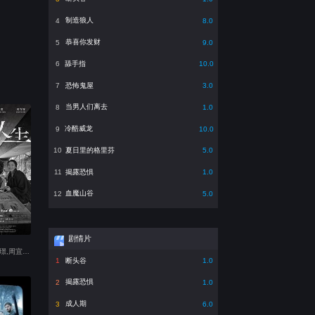
制造狼人
4
8.0
恭喜你发财
5
9.0
舔手指
6
10.0
恐怖鬼屋
7
3.0
当男人们离去
8
1.0
冷酷威龙
9
10.0
夏日里的格里芬
10
5.0
揭露恐惧
11
1.0
血魔山谷
12
5.0
剧情片
主演：杨丽音,洪毓璟,周宜霈,王自强,草爷,梅贤治
断头谷
1
1.0
揭露恐惧
2
1.0
成人期
3
6.0