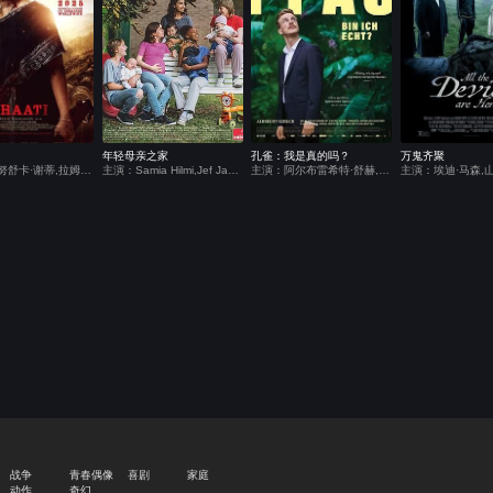
年轻母亲之家
孔雀：我是真的吗？
万鬼齐聚
主演：安努舒卡·谢蒂,拉姆亚·克里希南,贾加帕蒂·巴布,约翰·维杰,维克拉姆·帕布,Larissa Bonesi,VTV Ganesh,拉文达·维贾伊,Chaitanya Rao,Sudhasri Madhusmita,Raghav Rudra Mulpuru,Devika Priyadarshini
主演：Samia Hilmi,Jef Jacobs,冈特·杜瑞特,克里斯特尔·科尼尔,英迪亚·海尔,姆本杜·乔利,克莱尔·博德森,Eva Zingaro,Adrienne D&#039;Anna,Mathilde Legrand,Hélène Cattelain,Selma Alaoui,Janaina Halloy,艾尔莎·霍本,Lucie Laruelle,法布里齐奥·隆吉奥内,Babette Verbeek
主演：阿尔布雷希特·舒赫,安东·诺里,朱莉娅·弗兰茨·里克特,萨尔卡·韦伯,泰瑞莎·弗斯塔德·艾格斯珀,玛利亚·霍夫斯塔尔,布兰科·萨马罗夫斯基,蒂洛·奈斯特,克莱门斯·伯恩多夫,朵丽丝·德雷切舍,迈克尔·埃德林格,玛丽亚·弗里里,妮娜·弗格,赫伯特·福尔图贝尔,伊娃-玛丽亚·弗兰克,芭芭拉·加斯纳,塞莉娜·格拉夫,马库斯·哈梅勒,阿里克谢·哈特利布-谢伊,凯瑟琳娜·豪德姆
战争
青春偶像
喜剧
家庭
动作
奇幻