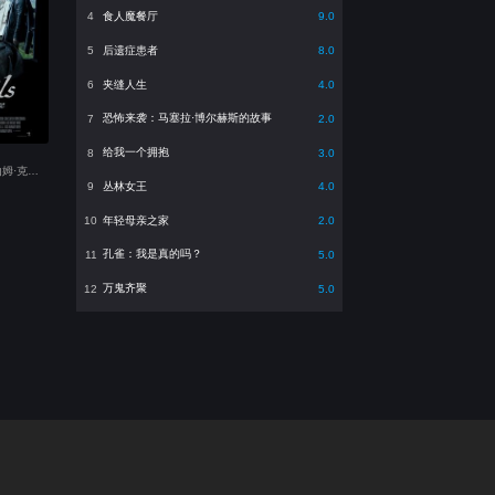
食人魔餐厅
4
9.0
后遗症患者
5
8.0
夹缝人生
6
4.0
恐怖来袭：马塞拉·博尔赫斯的故事
7
2.0
给我一个拥抱
8
3.0
主演：埃迪·马森,山姆·克拉弗林,伯恩·戈曼,Tienne Simon,罗里·金尼尔,苏琪·沃特豪斯,本·迪洛韦,Adam Betterton,Eugene,Daisy,Alex Daniels,Momo
丛林女王
9
4.0
年轻母亲之家
10
2.0
孔雀：我是真的吗？
11
5.0
万鬼齐聚
12
5.0