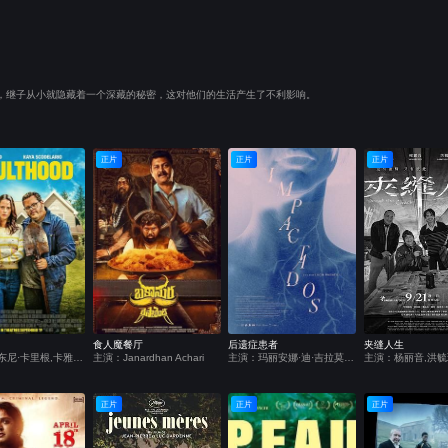
，继子从小就隐藏着一个深藏的秘密，这对他们的生活产生了不利影响。
正片
正片
正片
食人魔餐厅
后遗症患者
夹缝人生
主演：安东尼·卡里根,卡雅·斯考达里奥,乔什·加德,比莉·洛德,亚历克斯·温特,Chris Candy,Leandro Vigueras,Nck Name,Jinny Wong
主演：Janardhan Achari
主演：玛丽安娜·迪·吉拉莫,日尔曼·帕拉西奥斯,吉列尔莫·普宁,奥斯马·努涅斯,玛丽安娜·安希列里
正片
正片
正片