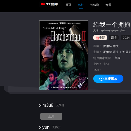
首页
电影
连续剧
专题
给我一个拥抱
又名：geiwoyigeyongbao
电影
剧情
2024
导演：
罗伯特·蒂夫
主演：
罗伯特·蒂夫
/
谢里夫
制片国家/地区：
美国
上映：
未知
TAG：
立即播放
xlm3u8
无简介
正片
xlyun
无简介