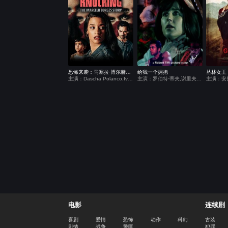
恐怖来袭：马塞拉·博尔赫斯的故事
给我一个拥抱
丛林女王
主演：Dascha Polanco,Ivan Lopez,Nisa Gunduz
主演：罗伯特·蒂夫,谢里夫·马塔尔,凯特·莫伊拉
电影
连续剧
喜剧
爱情
恐怖
动作
科幻
古装
剧情
战争
警匪
犯罪