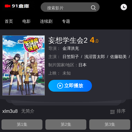
首页
电影
连续剧
专题
4
妄想学生会2
.0
导演：
金澤洪充
主演：
日笠阳子
/
浅沼晋太郎
/
佐藤聪美
/
制片国家/地区：
日本
上映：
未知
立即播放
xlm3u8
无简介
排序
第1集
第2集
第3集