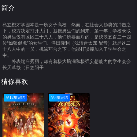
简介
私立樱才学园本是一所女子高校，然而，在社会大趋势的冲击之
下，校方决定打开大门，迎接男生们的到来。第一年，学校录取
的男生仅有区区二十八人，他们所要面对的，是泱泱五百二十四
位“如狼似虎”的女生们。津田隆利（浅沼晋太郎 配音）就是这二
十八人中的一员，机缘巧合之下，他误打误撞加入了学生会之
中。
外表端庄秀丽，却有着极大脑洞和极强妄想能力的学生会会
长天草筱（日笠阳子
猜你喜欢
第12集完结
第4集完结