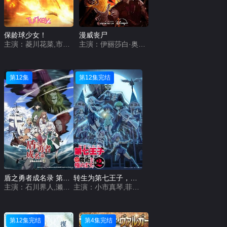
保龄球少女！
漫威丧尸
主演：菱川花菜,市之濑加那,岩田阳葵,天麻优希,伊藤彩沙
主演：伊丽莎白·奥尔森,保罗·路德,弗洛伦丝·皮尤,大卫·哈伯,泰莎·汤普森,刘思慕,海莉·斯坦菲尔德,奥卡菲娜,怀亚特·罗素,兰道尔·朴,伊曼·韦拉尼,多米妮克·索恩,托德·威廉姆斯
第12集
第12集完结
盾之勇者成名录 第四季
转生为第七王子，随心所欲的魔法学习之路 第二季
主演：石川界人,濑户麻沙美,日高里菜,天崎滉平,小原好美,小清水亚美,松冈祯丞,山谷祥生,高桥信,内田真礼,原奈津子,青木瑠璃子,长绳麻理亚,井上喜久子,仲野裕,大塚刚央,齐藤次郎
主演：小市真琴,菲鲁兹·蓝,Lynn,关根明良,高桥李依,堀江瞬,熊田茜音,松井惠理子,杉田智和,明坂聪美,土岐隼一,永冢拓马,石见舞菜香,津田美波,森久保祥太郎,宫本充
第12集完结
第4集完结