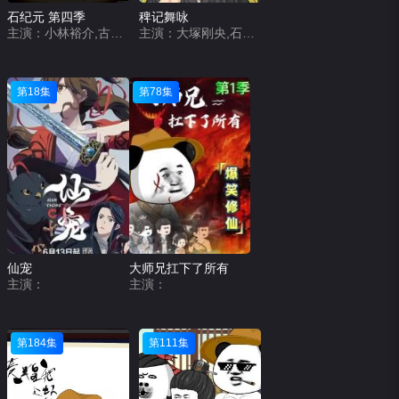
石纪元 第四季
稗记舞咏
主演：小林裕介,古川慎,市之濑加那,沼仓爱美,佐藤元,高桥花林,河西健吾,麦人,中村悠一,石田彰,小野贤章,铃木崚汰,坂本真绫,野岛健儿,游佐浩二
主演：大塚刚央,石川界人,Lynn,下野纮,日野聪,钉宫理惠,田村睦心,村濑步,梶原岳人,木村良平,铃木崚汰,井上和彦,平川大辅,岸尾大辅,绵贯龙之介,立花慎之介,伊藤健太郎,竹内顺子,笹沼晃,橘龙丸,田丸笃志,山本和臣
第18集
第78集
仙宠
大师兄扛下了所有
主演：
主演：
第184集
第111集