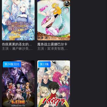
伤痕累累的圣女的复仇
魔兽战士露娜巴尔卡
主演：濑户麻沙美,齐藤壮马,麻仓桃,浦和希,兴津和幸
主演：富泽美智惠,井上喜久子,皆口裕子
第24集完结
第13集