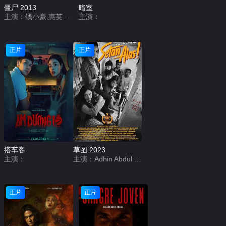
僵尸 2013
暗室
主演：钱小豪,惠英红,鲍起静,陈友,吴耀汉,卢海鹏,钟发,楼南光
主演：
正片
正片
搭车客
草图 2023
主演：
主演：Adhin Abdul Hakim,Anastasia Herzigova,Putri Anggie
正片
正片