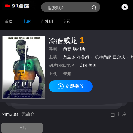
首页
电影
连续剧
专题
1
冷酷威龙
..
导演：
西恩·埃利斯
主演：
奥兰多·布鲁姆
/
凯特芮娜·巴尔夫
/
制片国家/地区：
英国
美国
上映：
未知
立即播放
xlm3u8
无简介
排序
正片