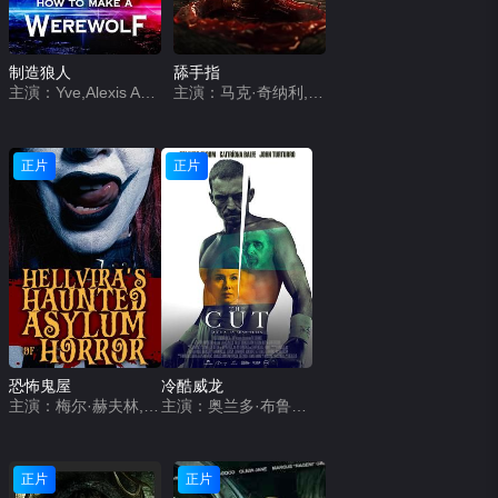
制造狼人
舔手指
主演：Yve,Alexis Andrews,Eli Cottle
主演：马克·奇纳利,达娜·科尼利厄斯,Makinley &#039;Donray&#039; Patterson
正片
正片
恐怖鬼屋
冷酷威龙
主演：梅尔·赫夫林,Sushii Xhyvette Holder,布兰迪·林·道尔顿
主演：奥兰多·布鲁姆,凯特芮娜·巴尔夫,约翰·特托罗,克莱尔·邓恩,加里·比德尔,艾德·基尔,奥利弗·特雷韦纳,James Wright,安多尼斯·安东尼,穆罕默德·曼萨雷,Gemma Acosta,Danielle Lewis,Eric D. Smith,Alexsia Lana Cheung,Chris Ginesi,Neil Alexander Smith,Billy Herring,Daniel Subin,Tabitha Green,Aaron Gray
正片
正片