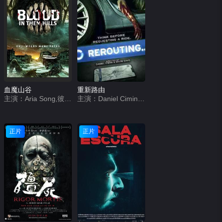
血魔山谷
重新路由
主演：Aria Song,彼得·谢雷科,布莱恩·沙克蒂,Ernest Marsh,希瑟·蕾妮·韦克,查尔斯·克利夫兰
主演：Daniel CiminiKevin SavoRocky Savo
正片
正片