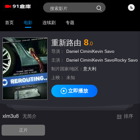
首页
电影
连续剧
专题
8
重新路由
.0
导演：
Daniel CiminiKevin Savo
主演：
Daniel CiminiKevin SavoRocky Savo
制片国家/地区：
意大利
上映：
未知
立即播放
xlm3u8
无简介
排序
正片