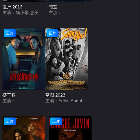
僵尸 2013
暗室
主演：钱小豪,惠英红,鲍起静,陈友,吴耀汉,卢海鹏,钟发,楼南光
主演：
正片
正片
搭车客
草图 2023
主演：
主演：Adhin Abdul Hakim,Anastasia Herzigova,Putri Anggie
正片
正片