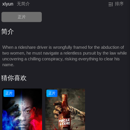
xlyun
无简介
排序
正片
简介
When a rideshare driver is wrongfully framed for the abduction of
two women, he must navigate a relentless pursuit by the law while
uncovering a chilling conspiracy, risking everything to clear his
name.
猜你喜欢
正片
正片