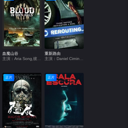
血魔山谷
重新路由
主演：Aria Song,彼得·谢雷科,布莱恩·沙克蒂,Ernest Marsh,希瑟·蕾妮·韦克,查尔斯·克利夫兰
主演：Daniel CiminiKevin SavoRocky Savo
正片
正片