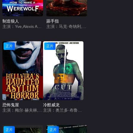
制造狼人
舔手指
主演：Yve,Alexis Andrews,Eli Cottle
主演：马克·奇纳利,达娜·科尼利厄斯,Makinley &#039;Donray&#039; Patterson
正片
正片
恐怖鬼屋
冷酷威龙
主演：梅尔·赫夫林,Sushii Xhyvette Holder,布兰迪·林·道尔顿
主演：奥兰多·布鲁姆,凯特芮娜·巴尔夫,约翰·特托罗,克莱尔·邓恩,加里·比德尔,艾德·基尔,奥利弗·特雷韦纳,James Wright,安多尼斯·安东尼,穆罕默德·曼萨雷,Gemma Acosta,Danielle Lewis,Eric D. Smith,Alexsia Lana Cheung,Chris Ginesi,Neil Alexander Smith,Billy Herring,Daniel Subin,Tabitha Green,Aaron Gray
正片
正片