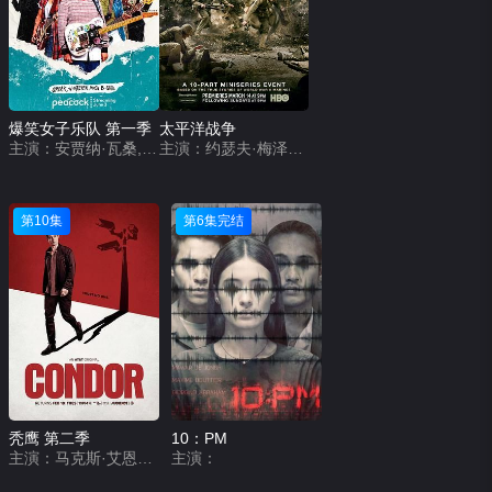
爆笑女子乐队 第一季
太平洋战争
主演：安贾纳·瓦桑,莎拉·卡米拉·因皮,Faith Omole,Lucie Shorthouse,Juliette Motamed,艾莎·哈特,Chantelle Alle,哈勒玛·侯赛因,Sarah Daniela Seggari,扎齐·伊斯梅尔,大卫·艾弗里,Shobu Kapoor,Demmy Ladipo,Edesiri Okepnerho,Madhav Sharma,索菲娅·巴克莱,贾韦德·坎,海莉·玛丽·艾克斯,舒雅德·法瑞斯,奥利弗·芬尼根,马修·哈内斯
主演：约瑟夫·梅泽罗,托比·莱昂纳德·摩尔,约书亚·比顿,布兰登·弗莱彻,詹姆斯·戴尔,乔恩·塞达,乔·博恩瑟,汤姆·巴治,乔什·赫尔曼,艾什顿·霍尔姆斯,拉米·马雷克,马丁·麦凯恩,基斯·诺布斯,汤姆·汉克斯,雅各布·皮特斯,内森·巴特勒,迪伦·扬,康纳·欧法莱尔,威廉姆·赛德勒,琳达·克罗珀,里昂·福德,斯科特·吉布森,亨利·尼克松,加里·思韦特,莱丽亚·古多尼,安德鲁斯·李斯,阿什利·祖克曼,约瑟夫·R·西卡里,卡罗利娜·达韦纳,安妮·帕里西,保罗·潘塔诺,克里斯·海伍德,祖舒华·克洛斯,泉原豊,鲍勃·洪
第10集
第6集完结
秃鹰 第二季
10：PM
主演：马克斯·艾恩斯,威廉·赫特,鲍勃·巴拉班 Bob Balaban,Kristen Hager,Eric Johnson,Alexei Bondar,Toby Leonard Moore,Jonathan Kells Phillips,Rose Rollins
主演：