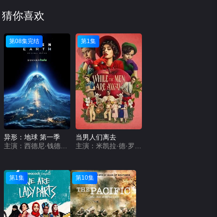
猜你喜欢
第08集完结
第1集
异形：地球 第一季
当男人们离去
主演：西德尼·钱德勒,埃里克斯·劳瑟,蒂莫西·奥利芬特,埃茜·戴维斯,大卫·里达尔,塞缪尔·布伦金,基特·杨,阿达什·古拉夫,巴布·塞赛,埃拉娜·詹姆斯,莫·巴艾尔,迪埃姆·卡米耶,乔纳森·阿贾伊,桑德拉·伊·森辛迪弗,迪恩·亚历桑德罗,安德烈·弗林,恩佐·科伦蒂,劳埃德·埃弗里特,阿米尔·鲍特罗斯,罗恩·斯穆安伯格
主演：米凯拉·德·罗西,Max McKenna,Phoebe Grainer,Matt Testro,Jana Zvedeniuk,Shaka Cook,本尼迪克·哈迪,Xavier Morris,Di Adams,Helen Chebatte,Warren Lee,Googoorewon Knox,萨拉·伍兹,Katrina Foster,Benny Wang,塔拉·莫里斯,Evan Stanhope,Mercia Deane-Johns,Thomas Rich,Annabel Tan
第1集
第10集