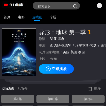
首页
电影
连续剧
专题
1
异形：地球 第一季
..
导演：
诺亚·霍利
主演：
西德尼·钱德勒
/
埃里克斯·劳瑟
/
蒂
制片国家/地区：
英国
美国
泰国
上映：
未知
立即播放
xlm3u8
无简介
排序
第1集
第01集
第2集