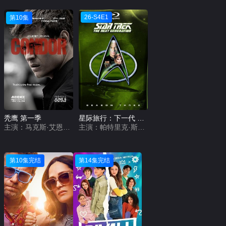
26-S4E1
第10集
秃鹰 第一季
星际旅行：下一代 第三季
主演：马克斯·艾恩斯,布兰登·费舍,凯瑟琳·坎宁安,米拉·索维诺,威廉·赫特,鲍勃·巴拉班,丽姆·卢巴尼,克里斯汀·哈格,安吉尔·伯纳尼,克里斯蒂娜·玛丽·摩西,加布里埃尔·霍根,克里斯托弗·普拉哈,凯特·维隆,史蒂夫·贝尔福德,莫娜·特拉奥雷,盖奇·格雷厄姆·阿布斯诺特,麦丽莎·奥尼尔
主演：帕特里克·斯图尔特,乔纳森·弗雷克斯,莱瓦尔·伯顿,玛丽娜·赛提斯,布伦特·斯皮内,约瑟夫·坎农
第10集完结
第14集完结