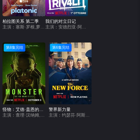
柏拉图关系 第二季
我们的对立日记
主演：塞斯·罗根,萝丝·拜恩,贝克·班尼特,艾迪·布莱恩特,卡拉·盖洛,Ash Kahn,卢克·马可法莱恩,凯尔·穆尼,Carly Nykanen,Dagger Salazar
主演：安德烈亚·阿鲁,萨穆埃莱·卡里诺,Lorenzo Ciamei,Joseph Figueroa,Edoardo Miulli
第8集完结
第6集完结
怪物：艾德·盖恩的故事
警界新力量
主演：查理·汉纳姆,劳丽·梅特卡夫,苏赞娜·桑,汤姆·霍兰德尔,奥莉维亚·威廉姆斯,薇姬·克里普斯,莱丝利·曼维尔,艾蒂森·蕾,乔伊·保罗瑞,泰勒·贾克布·摩尔,查理·霍尔,威尔·伯瑞,米密·肯尼迪,罗宾·薇格特,艾玛·哈琳
主演：约瑟芬·阿斯普伦德,Agnes Rase,Malin Persson