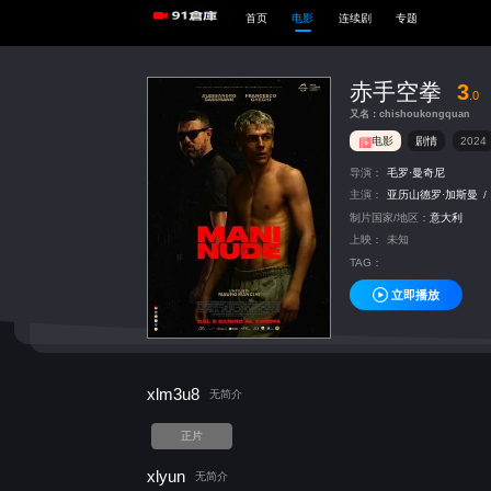
首页
电影
连续剧
专题
赤手空拳
3
.0
又名：chishoukongquan
电影
剧情
2024
导演：
毛罗·曼奇尼
主演：
亚历山德罗·加斯曼
/
制片国家/地区：
意大利
上映：
未知
TAG：
立即播放
xlm3u8
无简介
正片
xlyun
无简介