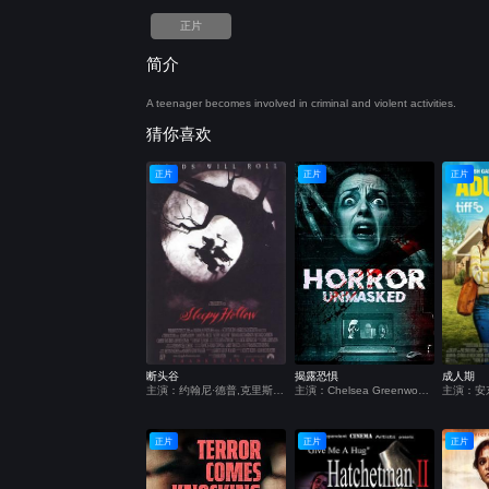
正片
简介
A teenager becomes involved in criminal and violent activities.
猜你喜欢
正片
正片
正片
断头谷
揭露恐惧
成人期
主演：约翰尼·德普,克里斯蒂娜·里奇,米兰达·理查森,迈克尔·刚本,卡斯帕·范·迪恩,杰弗里·琼斯,理查德·格雷弗斯,伊恩·麦克迪阿梅德,迈克尔·高夫,克里斯托弗·沃肯,马克·皮克林,丽莎·玛丽,史蒂芬·威丁顿,克莱尔·斯金纳,克里斯托弗·李,艾伦·阿姆斯特朗,马克·斯伯丁,杰西卡·奥伊罗,托尼·毛德斯雷,彼得·吉尼斯
主演：Chelsea Greenwood,Chris Clynes,Primrose Bigwood
正片
正片
正片