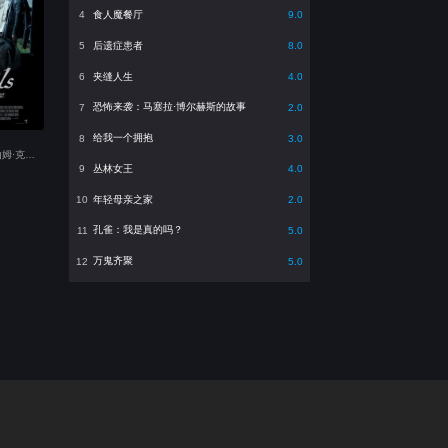
食人魔餐厅
4
9.0
后遗症患者
5
8.0
夹缝人生
6
4.0
恐怖来袭：马塞拉·博尔赫斯的故事
7
2.0
给我一个拥抱
8
3.0
主演：埃迪·马森,山姆·克拉弗林,伯恩·戈曼,Tienne Simon,罗里·金尼尔,苏琪·沃特豪斯,本·迪洛韦,Adam Betterton,Eugene,Daisy,Alex Daniels,Momo
丛林女王
9
4.0
年轻母亲之家
10
2.0
孔雀：我是真的吗？
11
5.0
万鬼齐聚
12
5.0