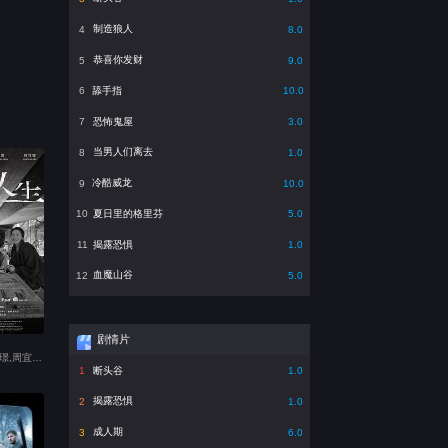
制造狼人
4
8.0
恭喜你发财
5
9.0
舔手指
6
10.0
恐怖鬼屋
7
3.0
当男人们离去
8
1.0
冷酷威龙
9
10.0
夏日里的格里芬
10
5.0
揭露恐惧
11
1.0
血魔山谷
12
5.0
剧情片
主演：杨丽音,洪毓璟,周宜霈,王自强,草爷,梅贤治
断头谷
1
1.0
揭露恐惧
2
1.0
成人期
3
6.0