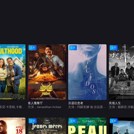
正片
正片
正片
食人魔餐厅
后遗症患者
夹缝人生
主演：安东尼·卡里根,卡雅·斯考达里奥,乔什·加德,比莉·洛德,亚历克斯·温特,Chris Candy,Leandro Vigueras,Nck Name,Jinny Wong
主演：Janardhan Achari
主演：玛丽安娜·迪·吉拉莫,日尔曼·帕拉西奥斯,吉列尔莫·普宁,奥斯马·努涅斯,玛丽安娜·安希列里
正片
正片
正片