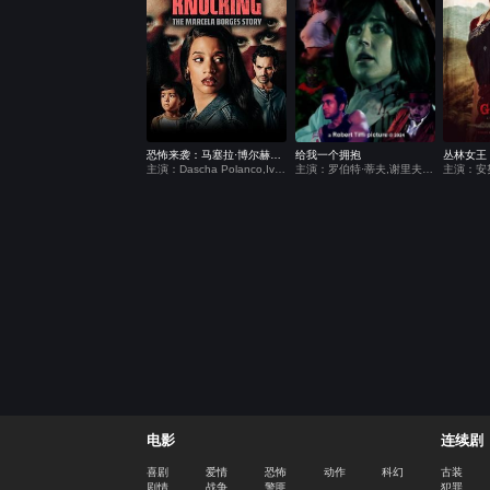
恐怖来袭：马塞拉·博尔赫斯的故事
给我一个拥抱
丛林女王
主演：Dascha Polanco,Ivan Lopez,Nisa Gunduz
主演：罗伯特·蒂夫,谢里夫·马塔尔,凯特·莫伊拉
电影
连续剧
喜剧
爱情
恐怖
动作
科幻
古装
剧情
战争
警匪
犯罪