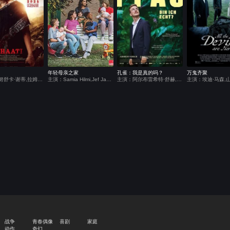
年轻母亲之家
孔雀：我是真的吗？
万鬼齐聚
主演：安努舒卡·谢蒂,拉姆亚·克里希南,贾加帕蒂·巴布,约翰·维杰,维克拉姆·帕布,Larissa Bonesi,VTV Ganesh,拉文达·维贾伊,Chaitanya Rao,Sudhasri Madhusmita,Raghav Rudra Mulpuru,Devika Priyadarshini
主演：Samia Hilmi,Jef Jacobs,冈特·杜瑞特,克里斯特尔·科尼尔,英迪亚·海尔,姆本杜·乔利,克莱尔·博德森,Eva Zingaro,Adrienne D&#039;Anna,Mathilde Legrand,Hélène Cattelain,Selma Alaoui,Janaina Halloy,艾尔莎·霍本,Lucie Laruelle,法布里齐奥·隆吉奥内,Babette Verbeek
主演：阿尔布雷希特·舒赫,安东·诺里,朱莉娅·弗兰茨·里克特,萨尔卡·韦伯,泰瑞莎·弗斯塔德·艾格斯珀,玛利亚·霍夫斯塔尔,布兰科·萨马罗夫斯基,蒂洛·奈斯特,克莱门斯·伯恩多夫,朵丽丝·德雷切舍,迈克尔·埃德林格,玛丽亚·弗里里,妮娜·弗格,赫伯特·福尔图贝尔,伊娃-玛丽亚·弗兰克,芭芭拉·加斯纳,塞莉娜·格拉夫,马库斯·哈梅勒,阿里克谢·哈特利布-谢伊,凯瑟琳娜·豪德姆
战争
青春偶像
喜剧
家庭
动作
奇幻