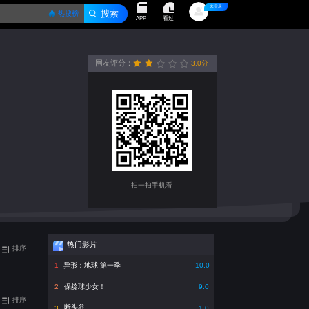
未登录
热搜榜
看过
APP
网友评分：
3.0分
很差
较差
还行
推荐
力荐
扫一扫手机看
热门影片
排序
异形：地球 第一季
1
10.0
保龄球少女！
2
9.0
排序
断头谷
3
1.0