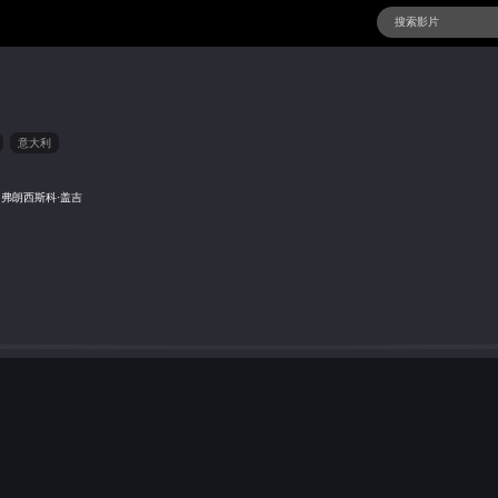
意大利
弗朗西斯科·盖吉