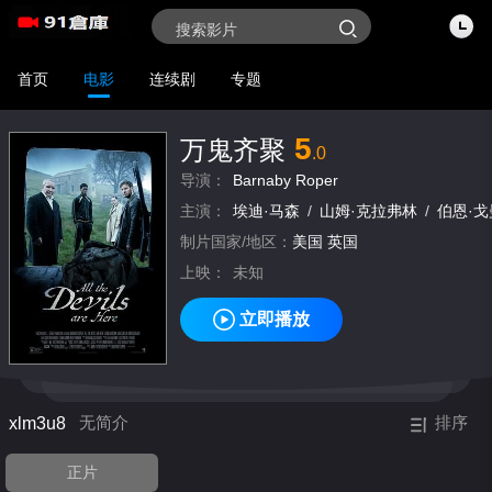
首页
电影
连续剧
专题
5
万鬼齐聚
.0
导演：
Barnaby Roper
主演：
埃迪·马森
/
山姆·克拉弗林
/
伯恩·戈
制片国家/地区：
美国
英国
上映：
未知
立即播放
xlm3u8
无简介
排序
正片