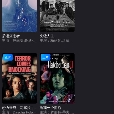
后遗症患者
夹缝人生
主演：玛丽安娜·迪·吉拉莫,日尔曼·帕拉西奥斯,吉列尔莫·普宁,奥斯马·努涅斯,玛丽安娜·安希列里
主演：杨丽音,洪毓璟,周宜霈,王自强,草爷,梅贤治
正片
正片
恐怖来袭：马塞拉·博尔赫斯的故事
给我一个拥抱
主演：Dascha Polanco,Ivan Lopez,Nisa Gunduz
主演：罗伯特·蒂夫,谢里夫·马塔尔,凯特·莫伊拉