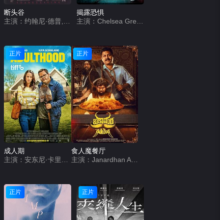
断头谷
揭露恐惧
主演：约翰尼·德普,克里斯蒂娜·里奇,米兰达·理查森,迈克尔·刚本,卡斯帕·范·迪恩,杰弗里·琼斯,理查德·格雷弗斯,伊恩·麦克迪阿梅德,迈克尔·高夫,克里斯托弗·沃肯,马克·皮克林,丽莎·玛丽,史蒂芬·威丁顿,克莱尔·斯金纳,克里斯托弗·李,艾伦·阿姆斯特朗,马克·斯伯丁,杰西卡·奥伊罗,托尼·毛德斯雷,彼得·吉尼斯
主演：Chelsea Greenwood,Chris Clynes,Primrose Bigwood
正片
正片
成人期
食人魔餐厅
主演：安东尼·卡里根,卡雅·斯考达里奥,乔什·加德,比莉·洛德,亚历克斯·温特,Chris Candy,Leandro Vigueras,Nck Name,Jinny Wong
主演：Janardhan Achari
正片
正片