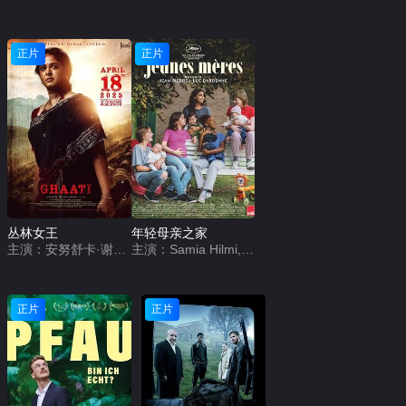
正片
正片
丛林女王
年轻母亲之家
主演：安努舒卡·谢蒂,拉姆亚·克里希南,贾加帕蒂·巴布,约翰·维杰,维克拉姆·帕布,Larissa Bonesi,VTV Ganesh,拉文达·维贾伊,Chaitanya Rao,Sudhasri Madhusmita,Raghav Rudra Mulpuru,Devika Priyadarshini
主演：Samia Hilmi,Jef Jacobs,冈特·杜瑞特,克里斯特尔·科尼尔,英迪亚·海尔,姆本杜·乔利,克莱尔·博德森,Eva Zingaro,Adrienne D&#039;Anna,Mathilde Legrand,Hélène Cattelain,Selma Alaoui,Janaina Halloy,艾尔莎·霍本,Lucie Laruelle,法布里齐奥·隆吉奥内,Babette Verbeek
正片
正片