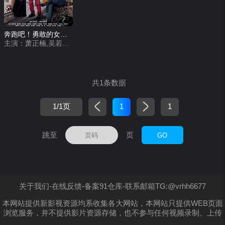
奔跑吧！勇敢的女人们 国语版
主演：萧正楠,吴若希,朱敏瀚,赖慰玲,邓智坚,何远东,程可为,林漪娸,尹诗沛,张诗欣,秦启维,陈少邦,朱乐洺,黄一鸣,孟希璘,吴文懿,洪曼芹,李海铜,关嘉敏,唐嘉麟
共1条数据
1/1页
1
1
跳至
页
GO
关于我们-在线反馈-备案91仓库-联系邮箱TG:@vrhh6677
本网站提供新影视资源均系收集各大网站，本网站只提供WEB页面
浏览服务，并不提供影片资源存储，也不参与任何视频录制、上传