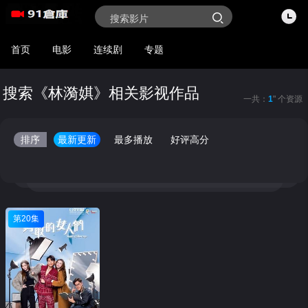
首页
电影
连续剧
专题
搜索《林漪娸》相关影视作品
一共：
1
" 个资源
排序
最新更新
最多播放
好评高分
第20集