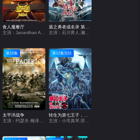
食人魔餐厅
盾之勇者成名录 第四季
主演：Janardhan Achari
主演：石川界人,濑户麻沙美,日高里菜,天崎滉平,小原好美,小清水亚美,松冈祯丞,山谷祥生,高桥信,内田真礼,原奈津子,青木瑠璃子,长绳麻理亚,井上喜久子,仲野裕,大塚刚央,齐藤次郎
第10集
第12集完结
太平洋战争
转生为第七王子，随心所欲的魔法学习之路 第二季
主演：约瑟夫·梅泽罗,托比·莱昂纳德·摩尔,约书亚·比顿,布兰登·弗莱彻,詹姆斯·戴尔,乔恩·塞达,乔·博恩瑟,汤姆·巴治,乔什·赫尔曼,艾什顿·霍尔姆斯,拉米·马雷克,马丁·麦凯恩,基斯·诺布斯,汤姆·汉克斯,雅各布·皮特斯,内森·巴特勒,迪伦·扬,康纳·欧法莱尔,威廉姆·赛德勒,琳达·克罗珀,里昂·福德,斯科特·吉布森,亨利·尼克松,加里·思韦特,莱丽亚·古多尼,安德鲁斯·李斯,阿什利·祖克曼,约瑟夫·R·西卡里,卡罗利娜·达韦纳,安妮·帕里西,保罗·潘塔诺,克里斯·海伍德,祖舒华·克洛斯,泉原豊,鲍勃·洪
主演：小市真琴,菲鲁兹·蓝,Lynn,关根明良,高桥李依,堀江瞬,熊田茜音,松井惠理子,杉田智和,明坂聪美,土岐隼一,永冢拓马,石见舞菜香,津田美波,森久保祥太郎,宫本充