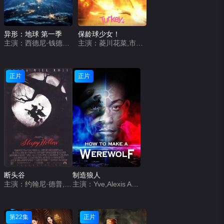
异形：地球 第一季
保龄球少女！
主演：西德尼·钱德勒,埃里克斯·劳瑟,蒂莫西·奥利芬特,埃茜·戴维斯,大卫·里达尔,塞缪尔·布伦金,基特·杨,阿达什·古拉夫,巴布·塞赛,埃拉娜·詹姆斯,莫·巴艾尔,迪埃姆·卡米耶,乔纳森·阿贾伊,桑德拉·伊·森辛迪弗,迪恩·亚历桑德罗,安德烈·弗林,恩佐·科伦蒂,劳埃德·埃弗里特,阿米尔·鲍特罗斯,罗恩·斯穆安伯格
主演：菱川花菜,市之濑加那,岩田阳葵,天麻优希,伊藤彩沙
正片
正片
断头谷
制造狼人
主演：约翰尼·德普,克里斯蒂娜·里奇,米兰达·理查森,迈克尔·刚本,卡斯帕·范·迪恩,杰弗里·琼斯,理查德·格雷弗斯,伊恩·麦克迪阿梅德,迈克尔·高夫,克里斯托弗·沃肯,马克·皮克林,丽莎·玛丽,史蒂芬·威丁顿,克莱尔·斯金纳,克里斯托弗·李,艾伦·阿姆斯特朗,马克·斯伯丁,杰西卡·奥伊罗,托尼·毛德斯雷,彼得·吉尼斯
主演：Yve,Alexis Andrews,Eli Cottle
第22集
正片