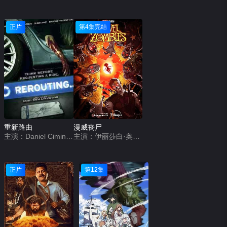
正片
第4集完结
重新路由
漫威丧尸
主演：Daniel CiminiKevin SavoRocky Savo
主演：伊丽莎白·奥尔森,保罗·路德,弗洛伦丝·皮尤,大卫·哈伯,泰莎·汤普森,刘思慕,海莉·斯坦菲尔德,奥卡菲娜,怀亚特·罗素,兰道尔·朴,伊曼·韦拉尼,多米妮克·索恩,托德·威廉姆斯
正片
第12集