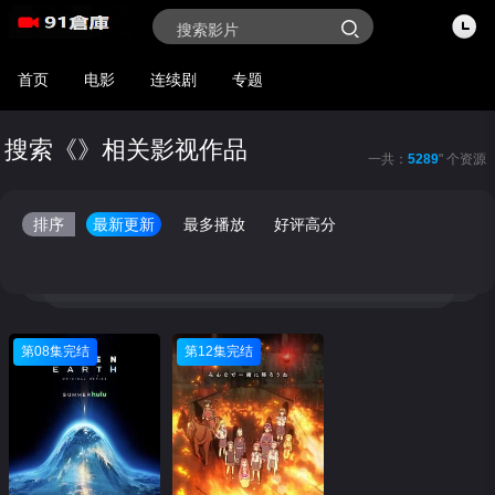
首页
电影
连续剧
专题
搜索《》相关影视作品
一共：
5289
" 个资源
排序
最新更新
最多播放
好评高分
第08集完结
第12集完结