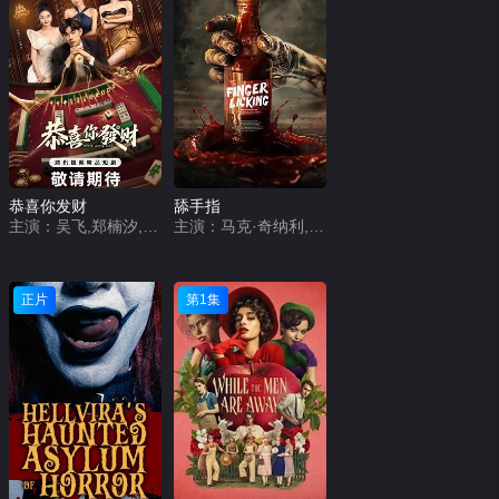
恭喜你发财
舔手指
主演：吴飞,郑楠汐,刘雪帆,王堂堂
主演：马克·奇纳利,达娜·科尼利厄斯,Makinley &#039;Donray&#039; Patterson
正片
第1集