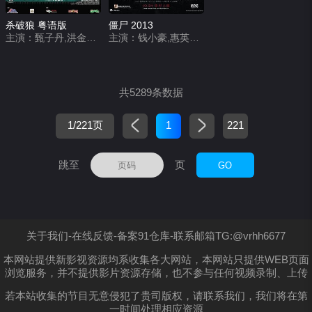
杀破狼 粤语版
僵尸 2013
主演：甄子丹,洪金宝,任达华,廖启智,吴京,洪天明,张智尧,夏韶声
主演：钱小豪,惠英红,鲍起静,陈友,吴耀汉,卢海鹏,钟发,楼南光
共5289条数据
1/221页
1
221
跳至
页
GO
关于我们-在线反馈-备案91仓库-联系邮箱TG:@vrhh6677
本网站提供新影视资源均系收集各大网站，本网站只提供WEB页面
浏览服务，并不提供影片资源存储，也不参与任何视频录制、上传
若本站收集的节目无意侵犯了贵司版权，请联系我们，我们将在第
一时间处理相应资源