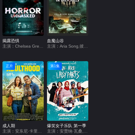
揭露恐惧
血魔山谷
主演：Chelsea Greenwood,Chris Clynes,Primrose Bigwood
主演：Aria Song,彼得·谢雷科,布莱恩·沙克蒂,Ernest Marsh,希瑟·蕾妮·韦克,查尔斯·克利夫兰
正片
第1集
成人期
爆笑女子乐队 第一季
主演：安东尼·卡里根,卡雅·斯考达里奥,乔什·加德,比莉·洛德,亚历克斯·温特,Chris Candy,Leandro Vigueras,Nck Name,Jinny Wong
主演：安贾纳·瓦桑,莎拉·卡米拉·因皮,Faith Omole,Lucie Shorthouse,Juliette Motamed,艾莎·哈特,Chantelle Alle,哈勒玛·侯赛因,Sarah Daniela Seggari,扎齐·伊斯梅尔,大卫·艾弗里,Shobu Kapoor,Demmy Ladipo,Edesiri Okepnerho,Madhav Sharma,索菲娅·巴克莱,贾韦德·坎,海莉·玛丽·艾克斯,舒雅德·法瑞斯,奥利弗·芬尼根,马修·哈内斯