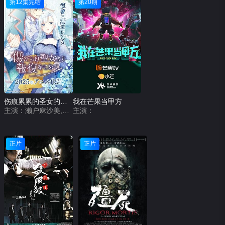
第12集完结
第20期
伤痕累累的圣女的复仇
我在芒果当甲方
主演：濑户麻沙美,齐藤壮马,麻仓桃,浦和希,兴津和幸
主演：
正片
正片