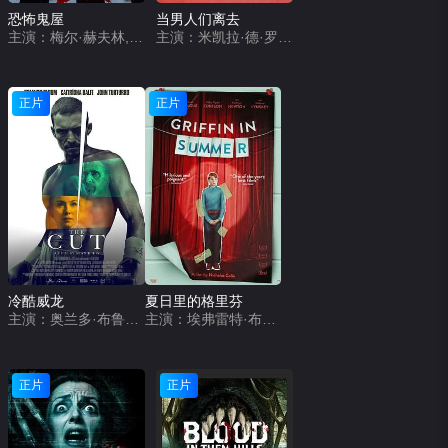
恐怖鬼屋
当男人们离去
主演：梅尔·赫夫林,Sushii Xhyvette Holder,布兰迪·林·道尔顿
主演：米凯拉·德·罗西,Max McKenna,Phoebe Grainer,Matt Testro,Jana Zvedeniuk,Shaka Cook,本尼迪克·哈迪,Xavier Morris,Di Adams,Helen Chebatte,Warren Lee,Googoorewon Knox,萨拉·伍兹,Katrina Foster,Benny Wang,塔拉·莫里斯,Evan Stanhope,Mercia Deane-Johns,Thomas Rich,Annabel Tan
正片
正片
冷酷威龙
夏日里的格里芬
主演：奥兰多·布鲁姆,凯特芮娜·巴尔夫,约翰·特托罗,克莱尔·邓恩,加里·比德尔,艾德·基尔,奥利弗·特雷韦纳,James Wright,安多尼斯·安东尼,穆罕默德·曼萨雷,Gemma Acosta,Danielle Lewis,Eric D. Smith,Alexsia Lana Cheung,Chris Ginesi,Neil Alexander Smith,Billy Herring,Daniel Subin,Tabitha Green,Aaron Gray
主演：埃弗雷特·布伦克,梅兰妮·林斯基,艾比·莱德·弗特森,欧文·提格,凯瑟琳·纽顿
正片
正片