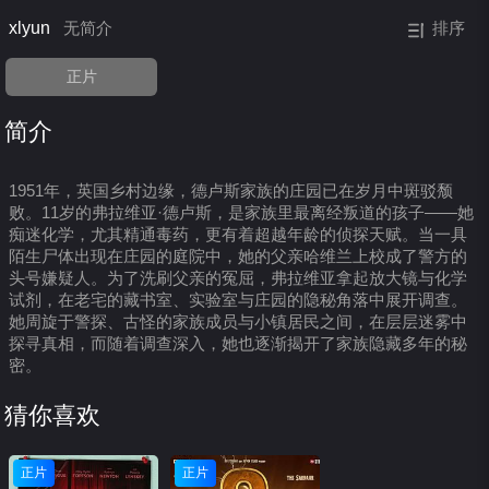
xlyun
无简介
排序
正片
简介
1951年，英国乡村边缘，德卢斯家族的庄园已在岁月中斑驳颓
败。11岁的弗拉维亚·德卢斯，是家族里最离经叛道的孩子——她
痴迷化学，尤其精通毒药，更有着超越年龄的侦探天赋。当一具
陌生尸体出现在庄园的庭院中，她的父亲哈维兰上校成了警方的
头号嫌疑人。为了洗刷父亲的冤屈，弗拉维亚拿起放大镜与化学
试剂，在老宅的藏书室、实验室与庄园的隐秘角落中展开调查。
她周旋于警探、古怪的家族成员与小镇居民之间，在层层迷雾中
探寻真相，而随着调查深入，她也逐渐揭开了家族隐藏多年的秘
密。
猜你喜欢
正片
正片