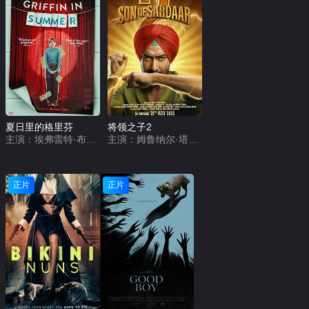
夏日里的格里芬
将领之子2
主演：埃弗雷特·布伦克,梅兰妮·林斯基,艾比·莱德·弗特森,欧文·提格,凯瑟琳·纽顿
主演：姆鲁纳尔·塔库尔,阿贾耶·德乌干,桑杰·达特
正片
正片