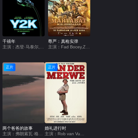
千禧年
尊严：真枪实弹
主演：杰登·马泰尔,瑞秋·齐格勒,朱利安·迪尼森,艾丽西亚·希尔维斯通,凯尔·穆尼,丹尼尔·祖尔格哈德利,拉克兰·沃森,弗里德·德斯特,爱德华多·弗兰科,梅森·古丁,乐洛伊小子,Lauren Balone,蒂姆·海德克,莫伦·塞巴斯蒂安,迈尔斯·罗宾斯,伊莎贝拉·里克,Jacob Moskovitz,Daniel Dale,Luca R Stagnitta,Anzi DeBenedetto
主演：Fad Bocey,Zahiril Adzim,Shiqin Kamal
正片
正片
两个爸爸的故事​
婚礼进行时
主演：弗朗索瓦·格扎维埃·德梅松 伊莎贝尔·卡雷
主演：Rob van Vuuren