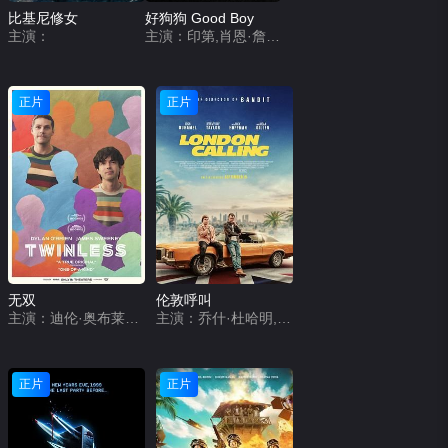
比基尼修女
好狗狗 Good Boy
主演：
主演：印第,肖恩·詹森,拉瑞·凡斯登,阿莉埃勒·弗里德曼,安雅·克罗切科,麦克斯,斯图亚特·鲁丁
正片
正片
无双
伦敦呼叫
主演：迪伦·奥布莱恩,詹姆斯·斯维尼,艾斯琳·弗兰乔茜,劳伦·格拉汉姆,阿基拉·詹塔拉塔纳农,科迪·哈佛,塔莎·史密斯,克莉·奇奇诺,Crystal Anne Muñoz,凯蒂·芬德莱,苏珊·朴,克里斯·佩尔费蒂,戴维斯·金,Pauline Dorsey,Jack Clevenger,弗朗索瓦·阿诺德,Alexa,Alexander Jason Hanson,Janee Dabney,Marisa Dabney
主演：乔什·杜哈明,杰里米·雷·泰勒,里克·霍夫曼,艾丹·吉伦,阿诺德·沃斯洛,尼尔·桑迪兰兹,布兰登·奥雷,Daniel Lasker,丹尼·戴·维利尔斯,卡尔·桑宁,Nathan Castle,Matthew Dylan Roberts,Ntlanhla Morgan Kutu,杜马尼·西福塞苏·姆蒂亚,Daniel Levi Thomas,Finnley Barnett,Francois Nel
正片
正片