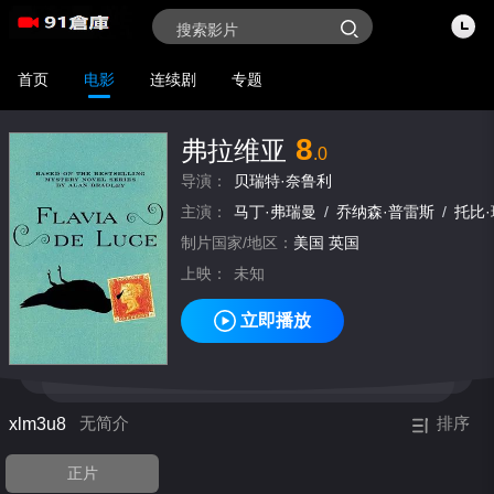
首页
电影
连续剧
专题
8
弗拉维亚
.0
导演：
贝瑞特·奈鲁利
主演：
马丁·弗瑞曼
/
乔纳森·普雷斯
/
托比
制片国家/地区：
美国
英国
上映：
未知
立即播放
xlm3u8
无简介
排序
正片