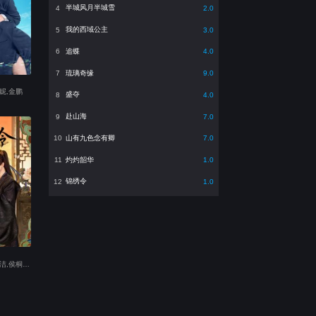
半城风月半城雪
4
2.0
我的西域公主
5
3.0
追蝶
6
4.0
琉璃奇缘
7
9.0
妮,金鹏
盛夺
8
4.0
赴山海
9
7.0
山有九色念有卿
10
7.0
灼灼韶华
11
1.0
锦绣令
12
1.0
主演：于轩晨,李佳洁,侯桐江,吴婧鑫,于非凡,戎子承,龙馨悦,沈博怀,张恒