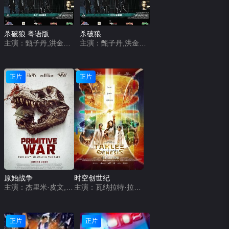
杀破狼 粤语版
杀破狼
主演：甄子丹,洪金宝,任达华,廖启智,吴京,洪天明,张智尧,夏韶声
主演：甄子丹,洪金宝,任达华,廖启智,吴京,洪天明,张智尧,夏韶声
正片
正片
原始战争
时空创世纪
主演：杰里米·皮文,瑞恩·柯万腾,翠西亚·希弗,尼克·维切斯勒,安东尼·英格鲁伯,亚伦·格伦尼,Carlos Sanson Jr,安娜·图·阮,Adolphus Waylee,Richard Brancatisano,马库斯·约翰逊,杰克·莱恩
主演：瓦纳拉特·拉萨梅拉特,Nattapong Arunnate,拉塞尔·杰弗瑞·班克斯,因泰拉·贾龙珀拉,皮特·考普·狄瑞恩达尔,Wichatree Khamta,那达彩·帕多菀,齐提萨克·帕通布拉纳,金吉拉·潘帕斯,普塔里特 · 普罗姆班达尔,Pasakorn Saisombut,诺特纳法·索伊达拉,Wannasiri Srivarathanabul,宝拉·泰勒,娜拉·帖努啪,Phusita Watthanakronkaew
正片
正片