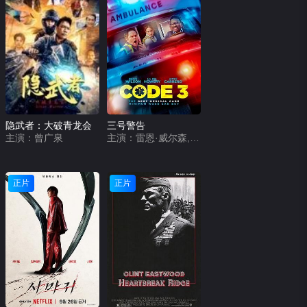
隐武者：大破青龙会
三号警告
主演：曾广泉
主演：雷恩·威尔森,里尔·莱尔·哈瓦瑞,艾米·卡里诺,伊薇特·尼科尔·布朗,佩吉·肯尼迪,卡梅隆·福勒
正片
正片