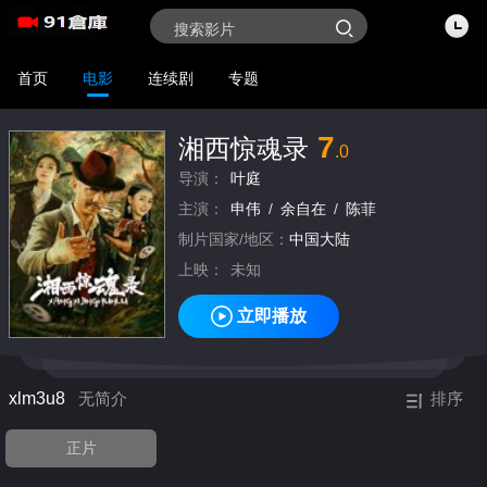
首页
电影
连续剧
专题
7
湘西惊魂录
.0
导演：
叶庭
主演：
申伟
/
余自在
/
陈菲
制片国家/地区：
中国大陆
上映：
未知
立即播放
xlm3u8
无简介
排序
正片