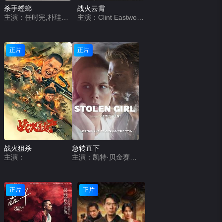
杀手螳螂
战火云霄
主演：任时完,朴珪瑛,赵祐镇,崔显旭,刘秀彬
主演：Clint Eastwood,Marsha Mason,Mario Van Peebles
正片
正片
战火狙杀
急转直下
主演：
主演：凯特·贝金赛尔,斯科特·伊斯特伍德,马特·克拉文,安娜·戈尔佳,塔利亚·亚瑟拉夫,阿文·卡纳尼安,亚历杭德拉·霍华德,罗伯特·法里奥尔,乔丹·杜维尼奥,马达莱娜·瓦莱基·威廉姆斯,帕滕·休斯,马西莫·麦奎因
正片
正片