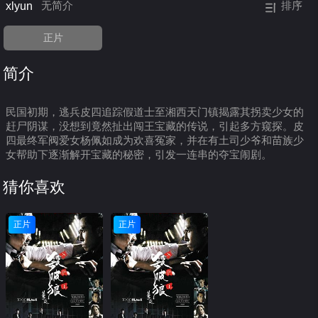
xlyun
无简介
排序
正片
简介
民国初期，逃兵皮四追踪假道士至湘西天门镇揭露其拐卖少女的
赶尸阴谋，没想到竟然扯出闯王宝藏的传说，引起多方窥探。皮
四最终军阀爱女杨佩如成为欢喜冤家，并在有土司少爷和苗族少
女帮助下逐渐解开宝藏的秘密，引发一连串的夺宝闹剧。
猜你喜欢
正片
正片