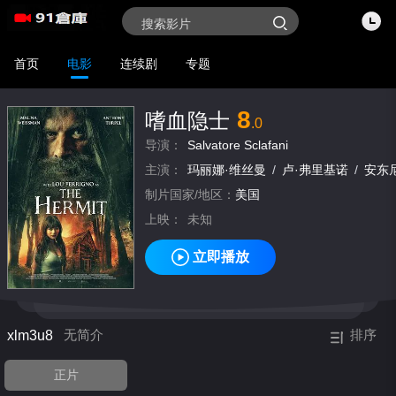
首页
电影
连续剧
专题
8
嗜血隐士
.0
导演：
Salvatore Sclafani
主演：
玛丽娜·维丝曼
/
卢·弗里基诺
/
安东
制片国家/地区：
美国
上映：
未知
立即播放
xlm3u8
无简介
排序
正片