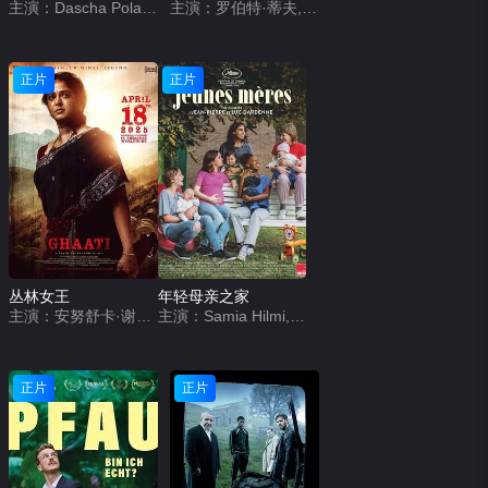
主演：Dascha Polanco,Ivan Lopez,Nisa Gunduz
主演：罗伯特·蒂夫,谢里夫·马塔尔,凯特·莫伊拉
正片
正片
丛林女王
年轻母亲之家
主演：安努舒卡·谢蒂,拉姆亚·克里希南,贾加帕蒂·巴布,约翰·维杰,维克拉姆·帕布,Larissa Bonesi,VTV Ganesh,拉文达·维贾伊,Chaitanya Rao,Sudhasri Madhusmita,Raghav Rudra Mulpuru,Devika Priyadarshini
主演：Samia Hilmi,Jef Jacobs,冈特·杜瑞特,克里斯特尔·科尼尔,英迪亚·海尔,姆本杜·乔利,克莱尔·博德森,Eva Zingaro,Adrienne D&#039;Anna,Mathilde Legrand,Hélène Cattelain,Selma Alaoui,Janaina Halloy,艾尔莎·霍本,Lucie Laruelle,法布里齐奥·隆吉奥内,Babette Verbeek
正片
正片