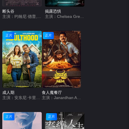
断头谷
揭露恐惧
主演：约翰尼·德普,克里斯蒂娜·里奇,米兰达·理查森,迈克尔·刚本,卡斯帕·范·迪恩,杰弗里·琼斯,理查德·格雷弗斯,伊恩·麦克迪阿梅德,迈克尔·高夫,克里斯托弗·沃肯,马克·皮克林,丽莎·玛丽,史蒂芬·威丁顿,克莱尔·斯金纳,克里斯托弗·李,艾伦·阿姆斯特朗,马克·斯伯丁,杰西卡·奥伊罗,托尼·毛德斯雷,彼得·吉尼斯
主演：Chelsea Greenwood,Chris Clynes,Primrose Bigwood
正片
正片
成人期
食人魔餐厅
主演：安东尼·卡里根,卡雅·斯考达里奥,乔什·加德,比莉·洛德,亚历克斯·温特,Chris Candy,Leandro Vigueras,Nck Name,Jinny Wong
主演：Janardhan Achari
正片
正片