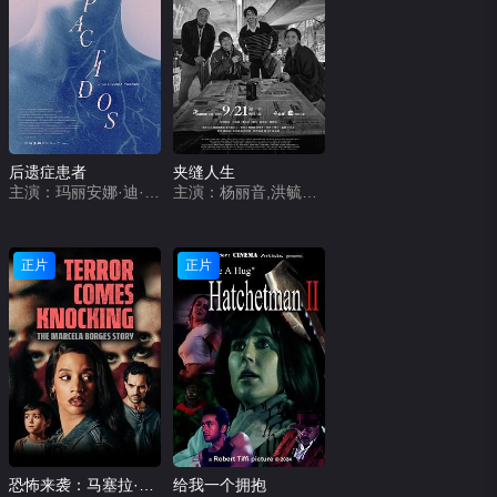
后遗症患者
夹缝人生
主演：玛丽安娜·迪·吉拉莫,日尔曼·帕拉西奥斯,吉列尔莫·普宁,奥斯马·努涅斯,玛丽安娜·安希列里
主演：杨丽音,洪毓璟,周宜霈,王自强,草爷,梅贤治
正片
正片
恐怖来袭：马塞拉·博尔赫斯的故事
给我一个拥抱