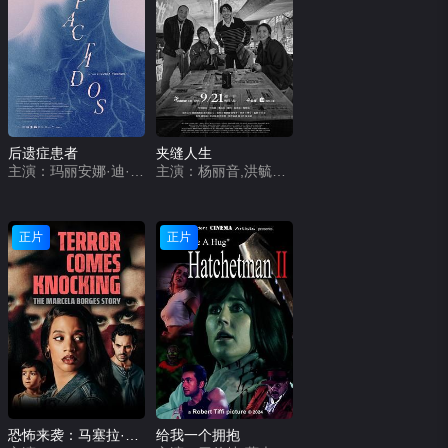
后遗症患者
夹缝人生
主演：玛丽安娜·迪·吉拉莫,日尔曼·帕拉西奥斯,吉列尔莫·普宁,奥斯马·努涅斯,玛丽安娜·安希列里
主演：杨丽音,洪毓璟,周宜霈,王自强,草爷,梅贤治
正片
正片
恐怖来袭：马塞拉·博尔赫斯的故事
给我一个拥抱