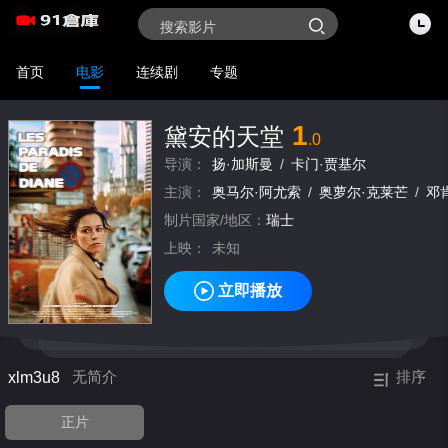
首页
电影
连续剧
专题
1
黛安的天堂
.0
导演：
扬·加斯曼
/
卡门·贾基尔
主演：
奥马尔·阿尤索
/
奥萝尔·克莱芒
/
邓
制片国家/地区：
瑞士
上映：
未知
立即播放
xlm3u8
无简介
排序
正片