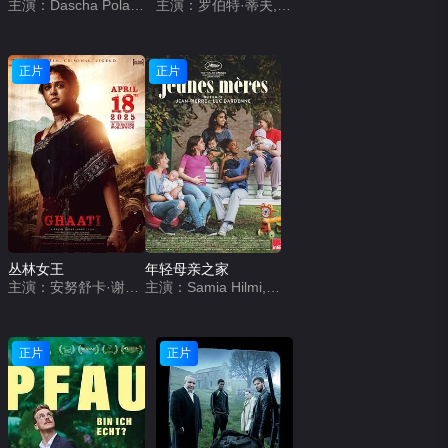
主演：Dascha Polanco,Ivan Lopez,Nisa Gunduz
主演：罗伯特·蒂夫,谢里夫·马塔尔,凯特·莫伊拉
正片
正片
丛林女王
年轻母亲之家
主演：安努舒卡·谢蒂,拉姆亚·克里希南,贾加帕蒂·巴布,约翰·维杰,维克拉姆·帕布,Larissa Bonesi,VTV Ganesh,拉文达·维贾伊,Chaitanya Rao,Sudhasri Madhusmita,Raghav Rudra Mulpuru,Devika Priyadarshini
主演：Samia Hilmi,Jef Jacobs,冈特·杜瑞特,克里斯特尔·科尼尔,英迪亚·海尔,姆本杜·乔利,克莱尔·博德森,Eva Zingaro,Adrienne D&#039;Anna,Mathilde Legrand,Hélène Cattelain,Selma Alaoui,Janaina Halloy,艾尔莎·霍本,Lucie Laruelle,法布里齐奥·隆吉奥内,Babette Verbeek
正片
正片