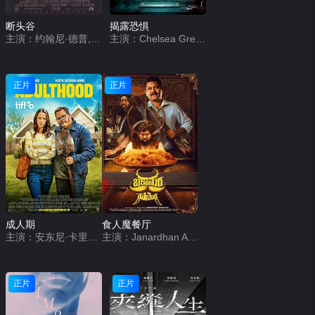
断头谷
揭露恐惧
主演：约翰尼·德普,克里斯蒂娜·里奇,米兰达·理查森,迈克尔·刚本,卡斯帕·范·迪恩,杰弗里·琼斯,理查德·格雷弗斯,伊恩·麦克迪阿梅德,迈克尔·高夫,克里斯托弗·沃肯,马克·皮克林,丽莎·玛丽,史蒂芬·威丁顿,克莱尔·斯金纳,克里斯托弗·李,艾伦·阿姆斯特朗,马克·斯伯丁,杰西卡·奥伊罗,托尼·毛德斯雷,彼得·吉尼斯
主演：Chelsea Greenwood,Chris Clynes,Primrose Bigwood
正片
正片
成人期
食人魔餐厅
主演：安东尼·卡里根,卡雅·斯考达里奥,乔什·加德,比莉·洛德,亚历克斯·温特,Chris Candy,Leandro Vigueras,Nck Name,Jinny Wong
主演：Janardhan Achari
正片
正片