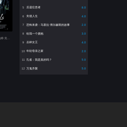
后遗症患者
5
8.0
夹缝人生
6
4.0
恐怖来袭：马塞拉·博尔赫斯的故事
7
2.0
给我一个拥抱
8
3.0
主演：埃迪·马森,山姆·克拉弗林,伯恩·戈曼,Tienne Simon,罗里·金尼尔,苏琪·沃特豪斯,本·迪洛韦,Adam Betterton,Eugene,Daisy,Alex Daniels,Momo
丛林女王
9
4.0
年轻母亲之家
10
2.0
孔雀：我是真的吗？
11
5.0
万鬼齐聚
12
5.0