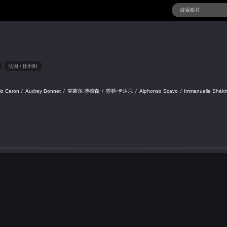
法国 / 比利时
io Caron
/
Audrey Bonnet
/
克莱尔·博德森
/
苏菲‧卡达尼
/
Alphonso Scavo
/
Immanuelle Shéki