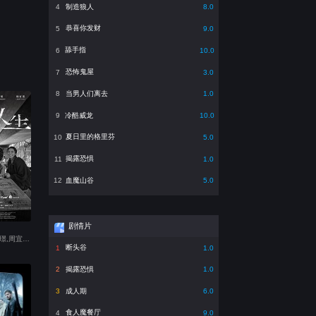
制造狼人
4
8.0
恭喜你发财
5
9.0
舔手指
6
10.0
恐怖鬼屋
7
3.0
当男人们离去
8
1.0
冷酷威龙
9
10.0
夏日里的格里芬
10
5.0
揭露恐惧
11
1.0
血魔山谷
12
5.0
剧情片
主演：杨丽音,洪毓璟,周宜霈,王自强,草爷,梅贤治
断头谷
1
1.0
揭露恐惧
2
1.0
成人期
3
6.0
食人魔餐厅
4
9.0