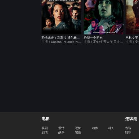
恐怖来袭：马塞拉·博尔赫斯的故事
给我一个拥抱
丛林女王
主演：Dascha Polanco,Ivan Lopez,Nisa Gunduz
主演：罗伯特·蒂夫,谢里夫·马塔尔,凯特·莫伊拉
电影
连续剧
喜剧
爱情
恐怖
动作
科幻
古装
剧情
战争
警匪
犯罪