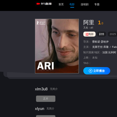
首页
电影
连续剧
专题
阿里
1
.0
又名：ali
电影
剧情
2025
导演：
蕾欧诺·瑟哈伊
主演：
克莱芒丝·库隆
/
Fab
制片国家/地区：
法国
比利时
上映：
未知
TAG：
立即播放
xlm3u8
无简介
正片
xlyun
无简介