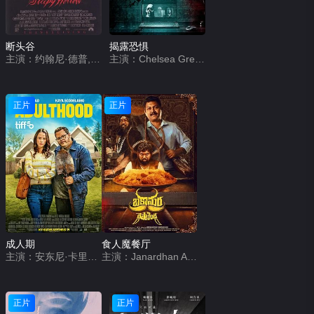
断头谷
揭露恐惧
主演：约翰尼·德普,克里斯蒂娜·里奇,米兰达·理查森,迈克尔·刚本,卡斯帕·范·迪恩,杰弗里·琼斯,理查德·格雷弗斯,伊恩·麦克迪阿梅德,迈克尔·高夫,克里斯托弗·沃肯,马克·皮克林,丽莎·玛丽,史蒂芬·威丁顿,克莱尔·斯金纳,克里斯托弗·李,艾伦·阿姆斯特朗,马克·斯伯丁,杰西卡·奥伊罗,托尼·毛德斯雷,彼得·吉尼斯
主演：Chelsea Greenwood,Chris Clynes,Primrose Bigwood
正片
正片
成人期
食人魔餐厅
主演：安东尼·卡里根,卡雅·斯考达里奥,乔什·加德,比莉·洛德,亚历克斯·温特,Chris Candy,Leandro Vigueras,Nck Name,Jinny Wong
主演：Janardhan Achari
正片
正片