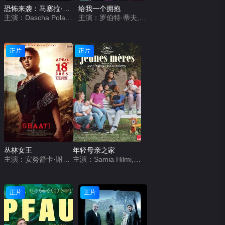
恐怖来袭：马塞拉·博尔赫斯的故事
给我一个拥抱
主演：Dascha Polanco,Ivan Lopez,Nisa Gunduz
主演：罗伯特·蒂夫,谢里夫·马塔尔,凯特·莫伊拉
正片
正片
丛林女王
年轻母亲之家
主演：安努舒卡·谢蒂,拉姆亚·克里希南,贾加帕蒂·巴布,约翰·维杰,维克拉姆·帕布,Larissa Bonesi,VTV Ganesh,拉文达·维贾伊,Chaitanya Rao,Sudhasri Madhusmita,Raghav Rudra Mulpuru,Devika Priyadarshini
主演：Samia Hilmi,Jef Jacobs,冈特·杜瑞特,克里斯特尔·科尼尔,英迪亚·海尔,姆本杜·乔利,克莱尔·博德森,Eva Zingaro,Adrienne D&#039;Anna,Mathilde Legrand,Hélène Cattelain,Selma Alaoui,Janaina Halloy,艾尔莎·霍本,Lucie Laruelle,法布里齐奥·隆吉奥内,Babette Verbeek
正片
正片