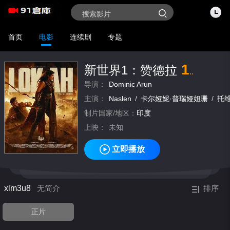
首页
电影
连续剧
专题
1
新世界1：赞德拉
..
导演：
Dominic Arun
主演：
Naslen
/
卡尔娅妮·普瑞娅妲珊
/
托
制片国家/地区：
印度
上映：
未知
立即播放
xlm3u8
无简介
排序
正片