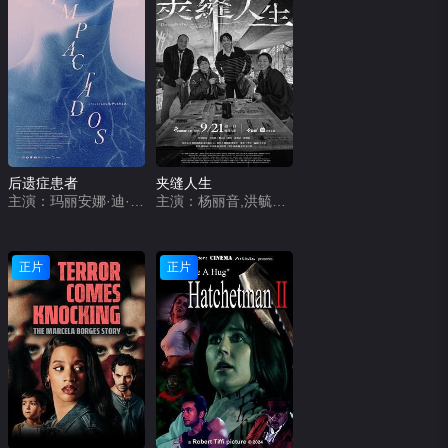
后遗症患者
夹缝人生
主演：玛丽安娜·迪·吉拉莫,日尔曼·帕拉西奥斯,吉列尔莫·普宁,奥斯马·努涅斯,玛丽安娜·安希列里
主演：杨丽音,洪毓璟,周宜霈,王自强,草爷,梅贤治
正片
正片