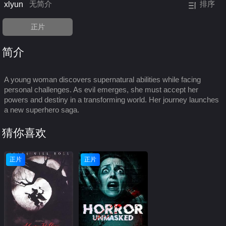
xlyun
无简介
排序
正片
简介
A young woman discovers supernatural abilities while facing
personal challenges. As evil emerges, she must accept her
powers and destiny in a transforming world. Her journey launches
a new superhero saga.
猜你喜欢
正片
正片